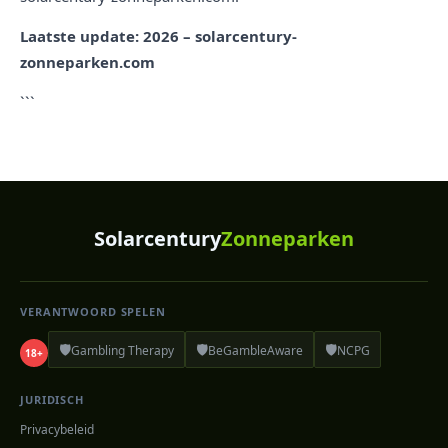
Laatste update: 2026 – solarcentury-
zonneparken.com
```
Solarcentury
Zonneparken
VERANTWOORD SPELEN
🛡️
🛡️
🛡️
Gambling Therapy
BeGambleAware
NCPG
18+
JURIDISCH
Privacybeleid