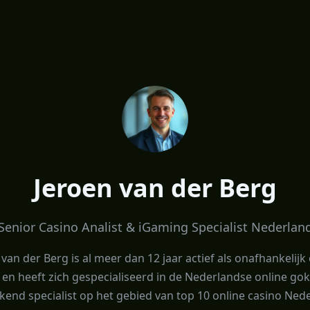
Jeroen van der Berg
Senior Casino Analist & iGaming Specialist Nederlan
van der Berg is al meer dan 12 jaar actief als onafhankelijk
 en heeft zich gespecialiseerd in de Nederlandse online go
rkend specialist op het gebied van top 10 online casino Ned