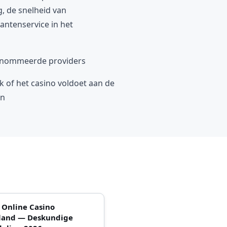
, de snelheid van
antenservice in het
gerenommeerde providers
k of het casino voldoet aan de
en
 Online Casino
land — Deskundige