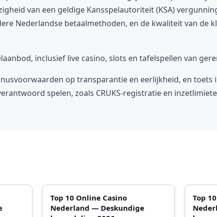
igheid van een geldige Kansspelautoriteit (KSA) vergunning
dere Nederlandse betaalmethoden, en de kwaliteit van de kl
elaanbod, inclusief live casino, slots en tafelspellen van 
nusvoorwaarden op transparantie en eerlijkheid, en toets i
verantwoord spelen, zoals CRUKS-registratie en inzetlimiet
Top 10 Online Casino
Top 10
e
Nederland — Deskundige
Neder