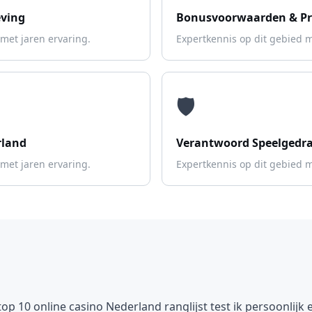
eving
Bonusvoorwaarden & Pr
met jaren ervaring.
Expertkennis op dit gebied m
🛡️
rland
Verantwoord Speelgedr
met jaren ervaring.
Expertkennis op dit gebied m
top 10 online casino Nederland ranglijst test ik persoonlijk