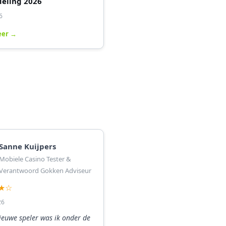
eling 2026
6
eer →
Sanne Kuijpers
Mobiele Casino Tester &
Verantwoord Gokken Adviseur
★☆
26
ieuwe speler was ik onder de